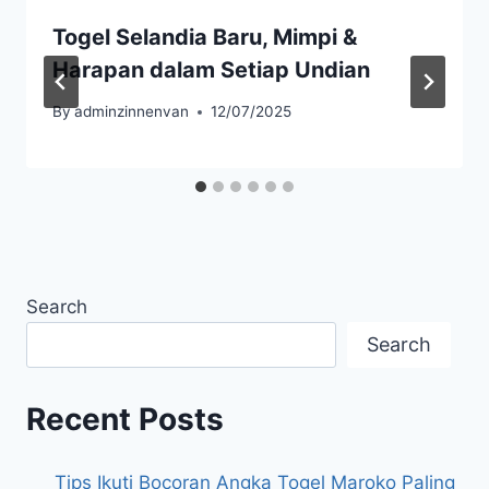
Togel Selandia Baru, Mimpi &
Harapan dalam Setiap Undian
By
adminzinnenvan
12/07/2025
Search
Search
Recent Posts
Tips Ikuti Bocoran Angka Togel Maroko Paling