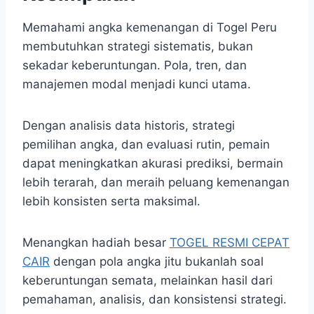
Memahami angka kemenangan di Togel Peru
membutuhkan strategi sistematis, bukan
sekadar keberuntungan. Pola, tren, dan
manajemen modal menjadi kunci utama.
Dengan analisis data historis, strategi
pemilihan angka, dan evaluasi rutin, pemain
dapat meningkatkan akurasi prediksi, bermain
lebih terarah, dan meraih peluang kemenangan
lebih konsisten serta maksimal.
Menangkan hadiah besar
TOGEL RESMI CEPAT
CAIR
dengan pola angka jitu bukanlah soal
keberuntungan semata, melainkan hasil dari
pemahaman, analisis, dan konsistensi strategi.