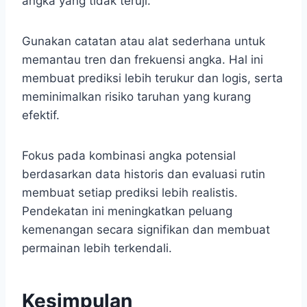
angka yang tidak teruji.
Gunakan catatan atau alat sederhana untuk
memantau tren dan frekuensi angka. Hal ini
membuat prediksi lebih terukur dan logis, serta
meminimalkan risiko taruhan yang kurang
efektif.
Fokus pada kombinasi angka potensial
berdasarkan data historis dan evaluasi rutin
membuat setiap prediksi lebih realistis.
Pendekatan ini meningkatkan peluang
kemenangan secara signifikan dan membuat
permainan lebih terkendali.
Kesimpulan