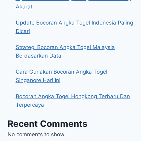
Akurat
Update Bocoran Angka Togel Indonesia Paling
Dicari
Strategi Bocoran Angka Togel Malaysia
Berdasarkan Data
Cara Gunakan Bocoran Angka Togel
Singapore Hari Ini
Bocoran Angka Togel Hongkong Terbaru Dan
Terpercaya
Recent Comments
No comments to show.