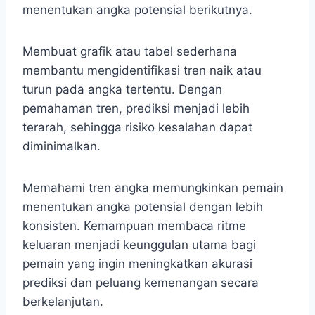
menentukan angka potensial berikutnya.
Membuat grafik atau tabel sederhana
membantu mengidentifikasi tren naik atau
turun pada angka tertentu. Dengan
pemahaman tren, prediksi menjadi lebih
terarah, sehingga risiko kesalahan dapat
diminimalkan.
Memahami tren angka memungkinkan pemain
menentukan angka potensial dengan lebih
konsisten. Kemampuan membaca ritme
keluaran menjadi keunggulan utama bagi
pemain yang ingin meningkatkan akurasi
prediksi dan peluang kemenangan secara
berkelanjutan.