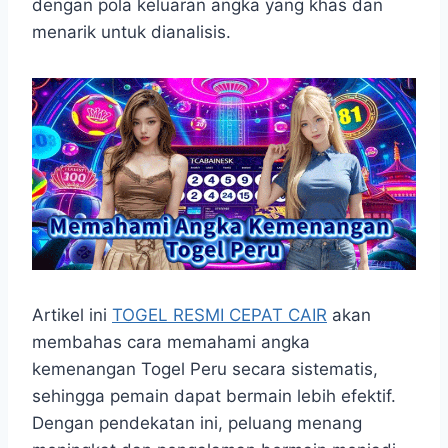
dengan pola keluaran angka yang khas dan
s
b
e
g
e
e
menarik untuk dianalisis.
A
o
n
r
p
o
g
a
p
k
e
m
r
Artikel ini
TOGEL RESMI CEPAT CAIR
akan
membahas cara memahami angka
kemenangan Togel Peru secara sistematis,
sehingga pemain dapat bermain lebih efektif.
Dengan pendekatan ini, peluang menang