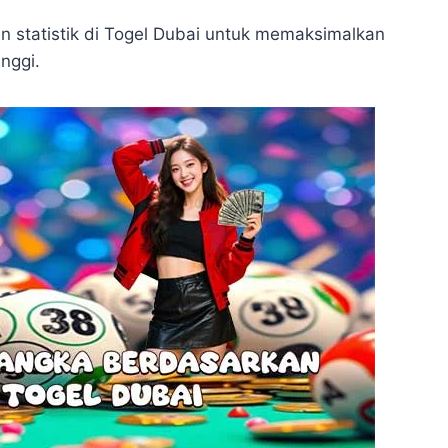
 statistik di Togel Dubai untuk memaksimalkan
nggi.