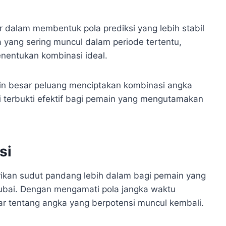
ar dalam membentuk pola prediksi yang lebih stabil
yang sering muncul dalam periode tertentu,
entukan kombinasi ideal.
in besar peluang menciptakan kombinasi angka
ni terbukti efektif bagi pemain yang mengutamakan
si
ikan sudut pandang lebih dalam bagi pemain yang
Dubai. Dengan mengamati pola jangka waktu
r tentang angka yang berpotensi muncul kembali.