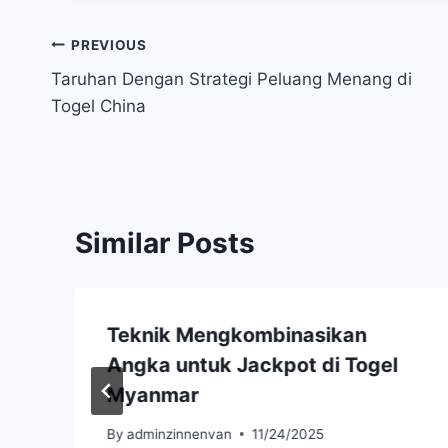
Post
PREVIOUS
Taruhan Dengan Strategi Peluang Menang di
navigation
Togel China
Similar Posts
Teknik Mengkombinasikan
Angka untuk Jackpot di Togel
Myanmar
By
adminzinnenvan
11/24/2025