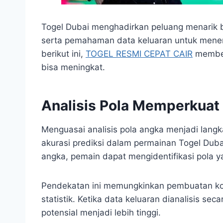
Togel Dubai menghadirkan peluang menarik 
serta pemahaman data keluaran untuk menent
berikut ini,
TOGEL RESMI CEPAT CAIR
member
bisa meningkat.
Analisis Pola Memperkuat 
Menguasai analisis pola angka menjadi lang
akurasi prediksi dalam permainan Togel Dub
angka, pemain dapat mengidentifikasi pola y
Pendekatan ini memungkinkan pembuatan kom
statistik. Ketika data keluaran dianalisis s
potensial menjadi lebih tinggi.