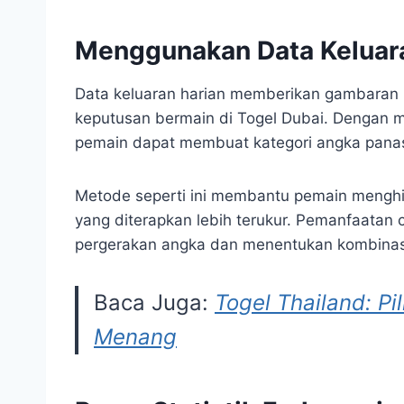
Menggunakan Data Keluar
Data keluaran harian memberikan gambaran 
keputusan bermain di Togel Dubai. Dengan m
pemain dapat membuat kategori angka panas 
Metode seperti ini membantu pemain menghin
yang diterapkan lebih terukur. Pemanfaatan
pergerakan angka dan menentukan kombinasi y
Baca Juga:
Togel Thailand: Pi
Menang