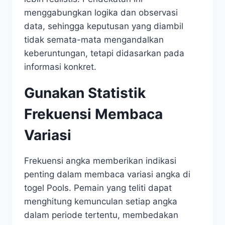
menggabungkan logika dan observasi
data, sehingga keputusan yang diambil
tidak semata-mata mengandalkan
keberuntungan, tetapi didasarkan pada
informasi konkret.
Gunakan Statistik
Frekuensi Membaca
Variasi
Frekuensi angka memberikan indikasi
penting dalam membaca variasi angka di
togel Pools. Pemain yang teliti dapat
menghitung kemunculan setiap angka
dalam periode tertentu, membedakan