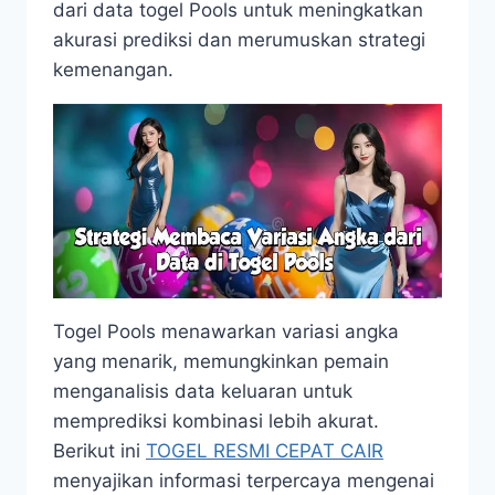
dari data togel Pools untuk meningkatkan
akurasi prediksi dan merumuskan strategi
kemenangan.
Togel Pools menawarkan variasi angka
yang menarik, memungkinkan pemain
menganalisis data keluaran untuk
memprediksi kombinasi lebih akurat.
Berikut ini
TOGEL RESMI CEPAT CAIR
menyajikan informasi terpercaya mengenai