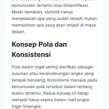
kemunculan tertentu bisa diidentifikasi.
Meski demikian, statistik hanya
menjelaskan apa yang sudah terjadi, bukan
memastikan apa yang akan terjadi di masa
depan.
Konsep Pola dan
Konsistensi
Pola dalam togel sering diartikan sebagai
susunan atau kecenderungan angka yang
tampak berulang. Konsistensi merujuk pada
kemunculan pola tersebut dalam rentang
waktu tertentu. Kedua konsep ini kerap
menjadi fokus utama dalam riset angka
togel Srilangka.