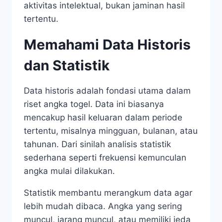
aktivitas intelektual, bukan jaminan hasil
tertentu.
Memahami Data Historis
dan Statistik
Data historis adalah fondasi utama dalam
riset angka togel. Data ini biasanya
mencakup hasil keluaran dalam periode
tertentu, misalnya mingguan, bulanan, atau
tahunan. Dari sinilah analisis statistik
sederhana seperti frekuensi kemunculan
angka mulai dilakukan.
Statistik membantu merangkum data agar
lebih mudah dibaca. Angka yang sering
muncul, jarang muncul, atau memiliki jeda