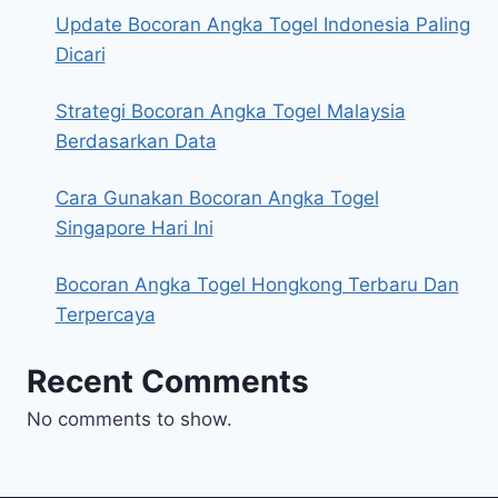
Update Bocoran Angka Togel Indonesia Paling
Dicari
Strategi Bocoran Angka Togel Malaysia
Berdasarkan Data
Cara Gunakan Bocoran Angka Togel
Singapore Hari Ini
Bocoran Angka Togel Hongkong Terbaru Dan
Terpercaya
Recent Comments
No comments to show.