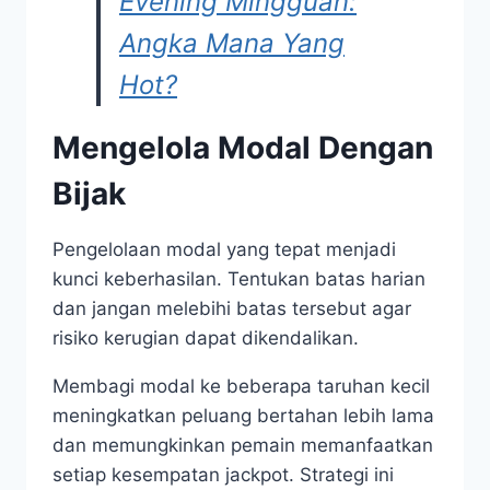
Evening Mingguan:
Angka Mana Yang
Hot?
Mengelola Modal Dengan
Bijak
Pengelolaan modal yang tepat menjadi
kunci keberhasilan. Tentukan batas harian
dan jangan melebihi batas tersebut agar
risiko kerugian dapat dikendalikan.
Membagi modal ke beberapa taruhan kecil
meningkatkan peluang bertahan lebih lama
dan memungkinkan pemain memanfaatkan
setiap kesempatan jackpot. Strategi ini