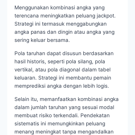
Menggunakan kombinasi angka yang
terencana meningkatkan peluang jackpot.
Strategi ini termasuk menggabungkan
angka panas dan dingin atau angka yang
sering keluar bersama.
Pola taruhan dapat disusun berdasarkan
hasil historis, seperti pola silang, pola
vertikal, atau pola diagonal dalam tabel
keluaran. Strategi ini membantu pemain
memprediksi angka dengan lebih logis.
Selain itu, memanfaatkan kombinasi angka
dalam jumlah taruhan yang sesuai modal
membuat risiko terkendali. Pendekatan
sistematis ini memungkinkan peluang
menang meningkat tanpa mengandalkan