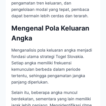
pengamatan tren keluaran, dan
pengelolaan modal yang tepat, pembaca
dapat bermain lebih cerdas dan terarah.
Mengenal Pola Keluaran
Angka
Menganalisis pola keluaran angka menjadi
fondasi utama strategi Togel Slovakia.
Setiap angka memiliki frekuensi
kemunculan berbeda dalam periode
tertentu, sehingga pengamatan jangka
panjang diperlukan.
Selain itu, beberapa angka muncul
berdekatan, sementara yang lain memiliki
jarak lebih panjang. Mengidentifikasi ritme