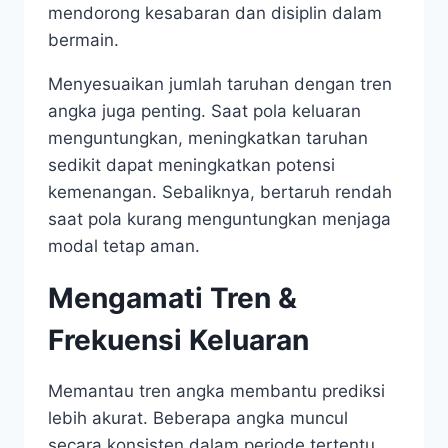
mendorong kesabaran dan disiplin dalam
bermain.
Menyesuaikan jumlah taruhan dengan tren
angka juga penting. Saat pola keluaran
menguntungkan, meningkatkan taruhan
sedikit dapat meningkatkan potensi
kemenangan. Sebaliknya, bertaruh rendah
saat pola kurang menguntungkan menjaga
modal tetap aman.
Mengamati Tren &
Frekuensi Keluaran
Memantau tren angka membantu prediksi
lebih akurat. Beberapa angka muncul
secara konsisten dalam periode tertentu,