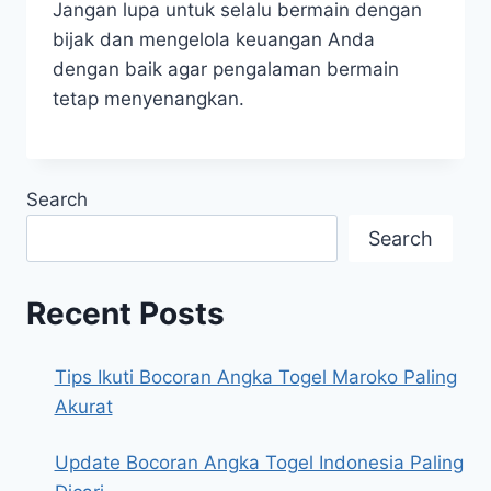
Jangan lupa untuk selalu bermain dengan
bijak dan mengelola keuangan Anda
dengan baik agar pengalaman bermain
tetap menyenangkan.
Search
Search
Recent Posts
Tips Ikuti Bocoran Angka Togel Maroko Paling
Akurat
Update Bocoran Angka Togel Indonesia Paling