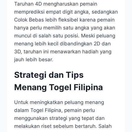
Taruhan 4D mengharuskan pemain
memprediksi empat digit angka, sedangkan
Colok Bebas lebih fleksibel karena pemain
hanya perlu memilih satu angka yang akan
muncul di salah satu posisi. Meski peluang
menang lebih kecil dibandingkan 2D dan
3D, taruhan ini menawarkan hadiah yang
jauh lebih besar.
Strategi dan Tips
Menang Togel Filipina
Untuk meningkatkan peluang menang
dalam Togel Filipina, pemain perlu
menggunakan strategi yang tepat dan
melakukan riset sebelum bertaruh. Salah