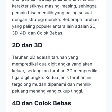
karakteristiknya masing-masing, sehingga
pemain bisa memilih yang paling sesuai
dengan strategi mereka. Beberapa taruhan
yang paling populer antara lain adalah 2D,
3D, 4D, dan Colok Bebas.
2D dan 3D
Taruhan 2D adalah taruhan yang
memprediksi dua digit angka yang akan
keluar, sedangkan taruhan 3D memprediksi
tiga digit angka. Kedua jenis taruhan ini
tergolong mudah dipahami dan memiliki
peluang menang yang cukup tinggi.
4D dan Colok Bebas