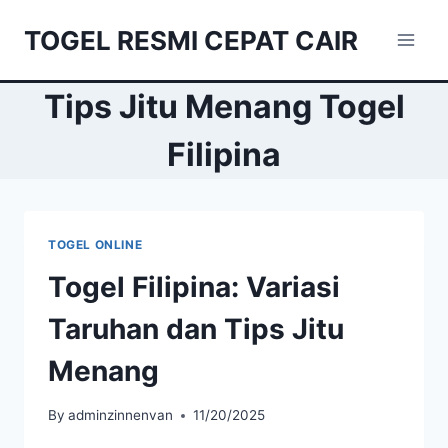
Skip
TOGEL RESMI CEPAT CAIR
to
content
Tips Jitu Menang Togel
Filipina
TOGEL ONLINE
Togel Filipina: Variasi
Taruhan dan Tips Jitu
Menang
By
adminzinnenvan
11/20/2025