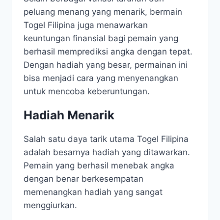
peluang menang yang menarik, bermain
Togel Filipina juga menawarkan
keuntungan finansial bagi pemain yang
berhasil memprediksi angka dengan tepat.
Dengan hadiah yang besar, permainan ini
bisa menjadi cara yang menyenangkan
untuk mencoba keberuntungan.
Hadiah Menarik
Salah satu daya tarik utama Togel Filipina
adalah besarnya hadiah yang ditawarkan.
Pemain yang berhasil menebak angka
dengan benar berkesempatan
memenangkan hadiah yang sangat
menggiurkan.