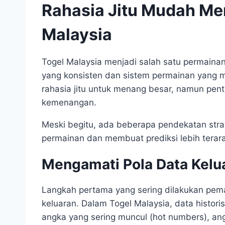
Rahasia Jitu Mudah Me
Malaysia
Togel Malaysia menjadi salah satu permainan
yang konsisten dan sistem permainan yang 
rahasia jitu untuk menang besar, namun pen
kemenangan.
Meski begitu, ada beberapa pendekatan str
permainan dan membuat prediksi lebih terar
Mengamati Pola Data Kelu
Langkah pertama yang sering dilakukan pem
keluaran. Dalam Togel Malaysia, data histo
angka yang sering muncul (hot numbers), ang