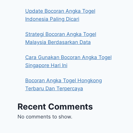
Update Bocoran Angka Togel
Indonesia Paling Dicari
Strategi Bocoran Angka Togel
Malaysia Berdasarkan Data
Cara Gunakan Bocoran Angka Togel
Singapore Hari Ini
Bocoran Angka Togel Hongkong
Terbaru Dan Terpercaya
Recent Comments
No comments to show.