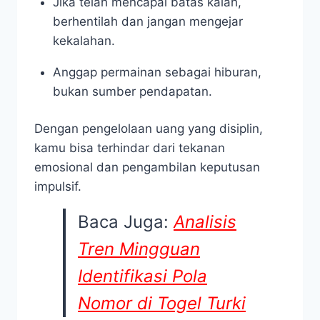
Jika telah mencapai batas kalah,
berhentilah dan jangan mengejar
kekalahan.
Anggap permainan sebagai hiburan,
bukan sumber pendapatan.
Dengan pengelolaan uang yang disiplin,
kamu bisa terhindar dari tekanan
emosional dan pengambilan keputusan
impulsif.
Baca Juga:
Analisis
Tren Mingguan
Identifikasi Pola
Nomor di Togel Turki