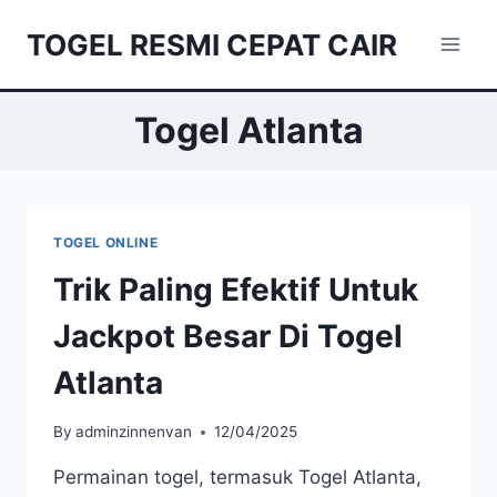
Skip
TOGEL RESMI CEPAT CAIR
to
content
Togel Atlanta
TOGEL ONLINE
Trik Paling Efektif Untuk
Jackpot Besar Di Togel
Atlanta
By
adminzinnenvan
12/04/2025
Permainan togel, termasuk Togel Atlanta,