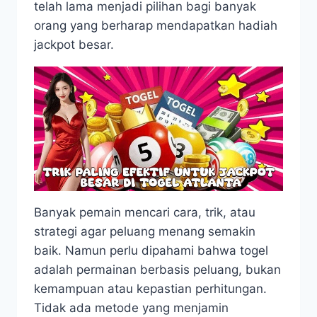
telah lama menjadi pilihan bagi banyak
orang yang berharap mendapatkan hadiah
jackpot besar.
Banyak pemain mencari cara, trik, atau
strategi agar peluang menang semakin
baik. Namun perlu dipahami bahwa togel
adalah permainan berbasis peluang, bukan
kemampuan atau kepastian perhitungan.
Tidak ada metode yang menjamin