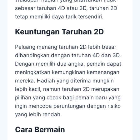
sebesar taruhan 4D atau 3D, taruhan 2D
tetap memiliki daya tarik tersendiri.
Keuntungan Taruhan 2D
Peluang menang taruhan 2D lebih besar
dibandingkan dengan taruhan 4D dan 3D.
Dengan memilih dua angka, pemain dapat
meningkatkan kemungkinan kemenangan
mereka. Hadiah yang diterima mungkin
lebih kecil, namun taruhan 2D merupakan
pilihan yang cocok bagi pemain baru yang
ingin mencoba peruntungan dengan risiko
yang lebih rendah.
Cara Bermain