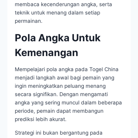
membaca kecenderungan angka, serta
teknik untuk menang dalam setiap
permainan.
Pola Angka Untuk
Kemenangan
Mempelajari pola angka pada Togel China
menjadi langkah awal bagi pemain yang
ingin meningkatkan peluang menang
secara signifikan. Dengan mengamati
angka yang sering muncul dalam beberapa
periode, pemain dapat membangun
prediksi lebih akurat.
Strategi ini bukan bergantung pada