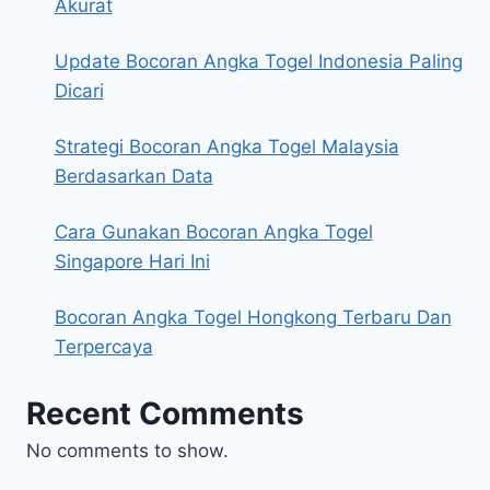
Akurat
Update Bocoran Angka Togel Indonesia Paling
Dicari
Strategi Bocoran Angka Togel Malaysia
Berdasarkan Data
Cara Gunakan Bocoran Angka Togel
Singapore Hari Ini
Bocoran Angka Togel Hongkong Terbaru Dan
Terpercaya
Recent Comments
No comments to show.