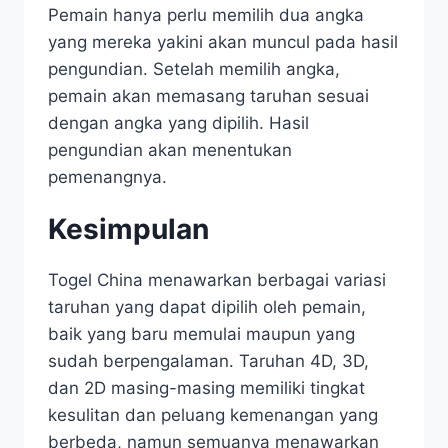
Pemain hanya perlu memilih dua angka
yang mereka yakini akan muncul pada hasil
pengundian. Setelah memilih angka,
pemain akan memasang taruhan sesuai
dengan angka yang dipilih. Hasil
pengundian akan menentukan
pemenangnya.
Kesimpulan
Togel China menawarkan berbagai variasi
taruhan yang dapat dipilih oleh pemain,
baik yang baru memulai maupun yang
sudah berpengalaman. Taruhan 4D, 3D,
dan 2D masing-masing memiliki tingkat
kesulitan dan peluang kemenangan yang
berbeda, namun semuanya menawarkan