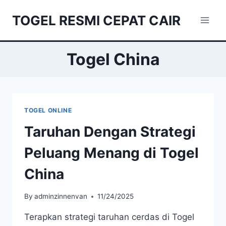
Skip
TOGEL RESMI CEPAT CAIR
to
content
Togel China
TOGEL ONLINE
Taruhan Dengan Strategi
Peluang Menang di Togel
China
By
adminzinnenvan
11/24/2025
Terapkan strategi taruhan cerdas di Togel