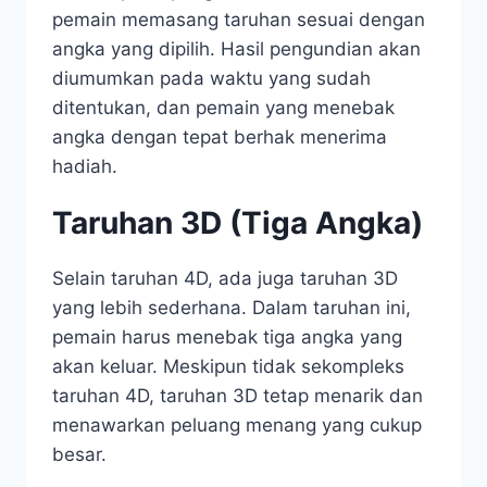
pemain memasang taruhan sesuai dengan
angka yang dipilih. Hasil pengundian akan
diumumkan pada waktu yang sudah
ditentukan, dan pemain yang menebak
angka dengan tepat berhak menerima
hadiah.
Taruhan 3D (Tiga Angka)
Selain taruhan 4D, ada juga taruhan 3D
yang lebih sederhana. Dalam taruhan ini,
pemain harus menebak tiga angka yang
akan keluar. Meskipun tidak sekompleks
taruhan 4D, taruhan 3D tetap menarik dan
menawarkan peluang menang yang cukup
besar.