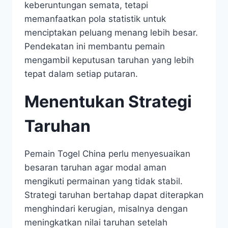
keberuntungan semata, tetapi
memanfaatkan pola statistik untuk
menciptakan peluang menang lebih besar.
Pendekatan ini membantu pemain
mengambil keputusan taruhan yang lebih
tepat dalam setiap putaran.
Menentukan Strategi
Taruhan
Pemain Togel China perlu menyesuaikan
besaran taruhan agar modal aman
mengikuti permainan yang tidak stabil.
Strategi taruhan bertahap dapat diterapkan
menghindari kerugian, misalnya dengan
meningkatkan nilai taruhan setelah