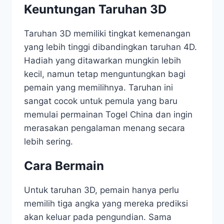
Keuntungan Taruhan 3D
Taruhan 3D memiliki tingkat kemenangan
yang lebih tinggi dibandingkan taruhan 4D.
Hadiah yang ditawarkan mungkin lebih
kecil, namun tetap menguntungkan bagi
pemain yang memilihnya. Taruhan ini
sangat cocok untuk pemula yang baru
memulai permainan Togel China dan ingin
merasakan pengalaman menang secara
lebih sering.
Cara Bermain
Untuk taruhan 3D, pemain hanya perlu
memilih tiga angka yang mereka prediksi
akan keluar pada pengundian. Sama