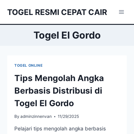
Skip
TOGEL RESMI CEPAT CAIR
to
content
Togel El Gordo
TOGEL ONLINE
Tips Mengolah Angka
Berbasis Distribusi di
Togel El Gordo
By
adminzinnenvan
11/29/2025
Pelajari tips mengolah angka berbasis