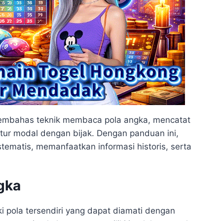
mbahas teknik membaca pola angka, mencatat
atur modal dengan bijak. Dengan panduan ini,
tematis, memanfaatkan informasi historis, serta
gka
i pola tersendiri yang dapat diamati dengan