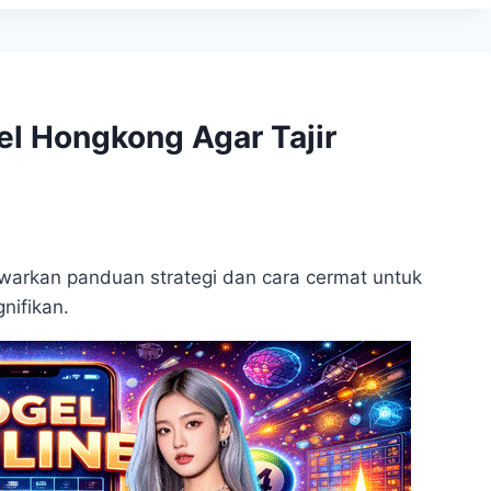
el Hongkong Agar Tajir
arkan panduan strategi dan cara cermat untuk
nifikan.