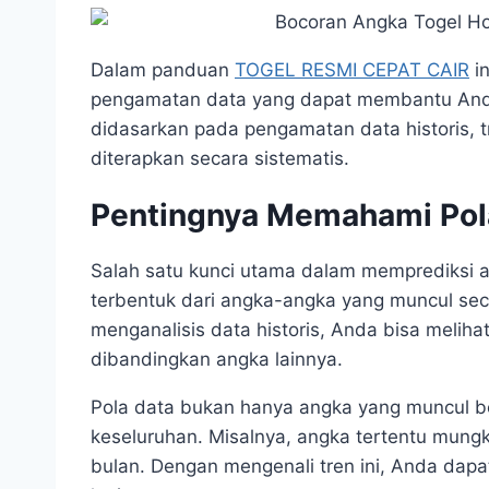
Dalam panduan
TOGEL RESMI CEPAT CAIR
in
pengamatan data yang dapat membantu Anda 
didasarkan pada pengamatan data historis, tr
diterapkan secara sistematis.
Pentingnya Memahami Pol
Salah satu kunci utama dalam memprediksi a
terbentuk dari angka-angka yang muncul sec
menganalisis data historis, Anda bisa meliha
dibandingkan angka lainnya.
Pola data bukan hanya angka yang muncul ber
keseluruhan. Misalnya, angka tertentu mungki
bulan. Dengan mengenali tren ini, Anda dap