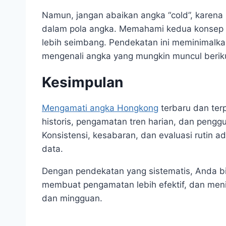
Namun, jangan abaikan angka “cold”, karena
dalam pola angka. Memahami kedua konsep 
lebih seimbang. Pendekatan ini meminimalka
mengenali angka yang mungkin muncul berik
Kesimpulan
Mengamati angka Hongkong
terbaru dan ter
historis, pengamatan tren harian, dan penggu
Konsistensi, kesabaran, dan evaluasi rutin ad
data.
Dengan pendekatan yang sistematis, Anda bi
membuat pengamatan lebih efektif, dan men
dan mingguan.