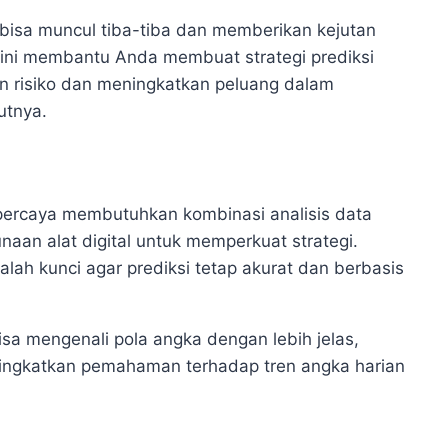
 bisa muncul tiba-tiba dan memberikan kejutan
ini membantu Anda membuat strategi prediksi
n risiko dan meningkatkan peluang dalam
utnya.
percaya membutuhkan kombinasi analisis data
naan alat digital untuk memperkuat strategi.
alah kunci agar prediksi tetap akurat dan berbasis
sa mengenali pola angka dengan lebih jelas,
ingkatkan pemahaman terhadap tren angka harian