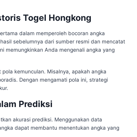
storis Togel Hongkong
h pertama dalam memperoleh bocoran angka
hasil sebelumnya dari sumber resmi dan mencatat
 ini memungkinkan Anda mengenali angka yang
at pola kemunculan. Misalnya, apakah angka
oradis. Dengan mengamati pola ini, strategi
kur.
lam Prediksi
katkan akurasi prediksi. Menggunakan data
n angka dapat membantu menentukan angka yang