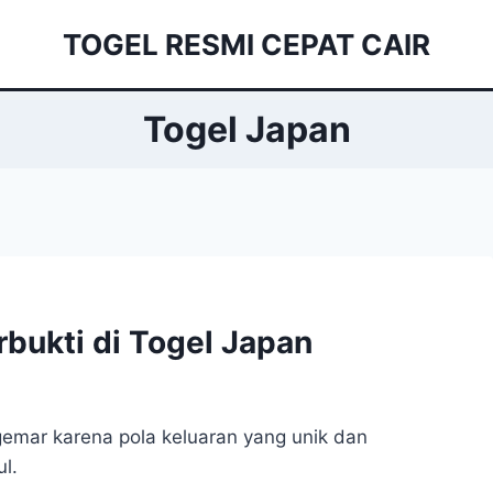
TOGEL RESMI CEPAT CAIR
Togel Japan
rbukti di Togel Japan
emar karena pola keluaran yang unik dan
l.