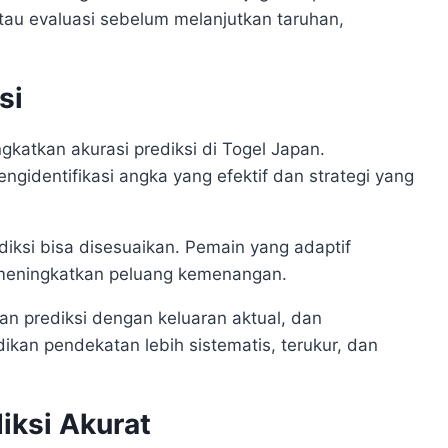
atau evaluasi sebelum melanjutkan taruhan,
si
ngkatkan akurasi prediksi di Togel Japan.
identifikasi angka yang efektif dan strategi yang
diksi bisa disesuaikan. Pemain yang adaptif
meningkatkan peluang kemenangan.
n prediksi dengan keluaran aktual, dan
ikan pendekatan lebih sistematis, terukur, dan
iksi Akurat