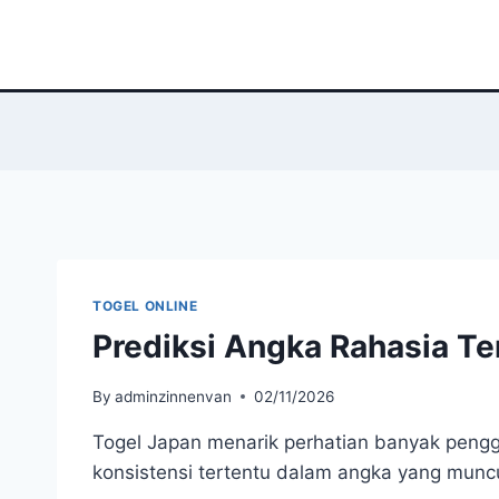
Skip
to
content
TOGEL ONLINE
Prediksi Angka Rahasia Te
By
adminzinnenvan
02/11/2026
Togel Japan menarik perhatian banyak pengg
konsistensi tertentu dalam angka yang muncu