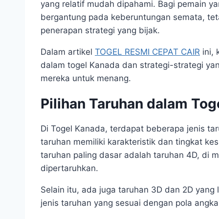
yang relatif mudah dipahami. Bagi pemain y
bergantung pada keberuntungan semata, teta
penerapan strategi yang bijak.
Dalam artikel
TOGEL RESMI CEPAT CAIR
ini,
dalam togel Kanada dan strategi-strategi 
mereka untuk menang.
Pilihan Taruhan dalam Tog
Di Togel Kanada, terdapat beberapa jenis taru
taruhan memiliki karakteristik dan tingkat k
taruhan paling dasar adalah taruhan 4D, di 
dipertaruhkan.
Selain itu, ada juga taruhan 3D dan 2D yang
jenis taruhan yang sesuai dengan pola angk