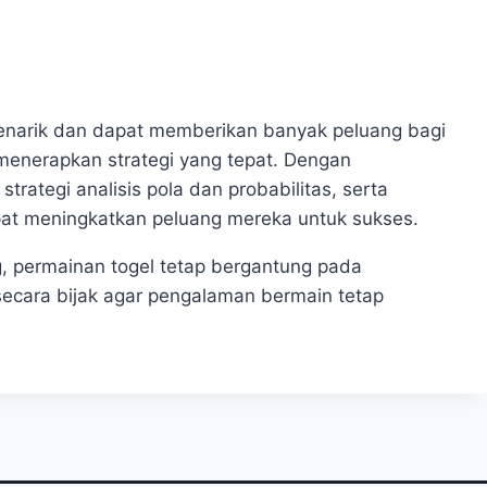
narik dan dapat memberikan banyak peluang bagi
menerapkan strategi yang tepat. Dengan
ategi analisis pola dan probabilitas, serta
pat meningkatkan peluang mereka untuk sukses.
g, permainan togel tetap bergantung pada
secara bijak agar pengalaman bermain tetap