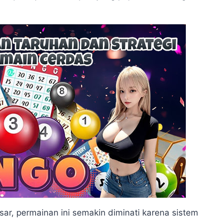
r, permainan ini semakin diminati karena sistem