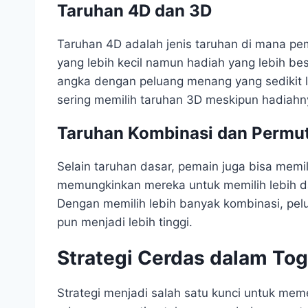
Taruhan 4D dan 3D
Taruhan 4D adalah jenis taruhan di mana pe
yang lebih kecil namun hadiah yang lebih bes
angka dengan peluang menang yang sedikit le
sering memilih taruhan 3D meskipun hadiahnya
Taruhan Kombinasi dan Permut
Selain taruhan dasar, pemain juga bisa memi
memungkinkan mereka untuk memilih lebih da
Dengan memilih lebih banyak kombinasi, pel
pun menjadi lebih tinggi.
Strategi Cerdas dalam To
Strategi menjadi salah satu kunci untuk me