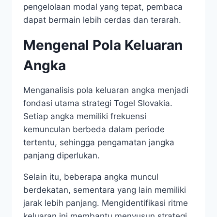
pengelolaan modal yang tepat, pembaca
dapat bermain lebih cerdas dan terarah.
Mengenal Pola Keluaran
Angka
Menganalisis pola keluaran angka menjadi
fondasi utama strategi Togel Slovakia.
Setiap angka memiliki frekuensi
kemunculan berbeda dalam periode
tertentu, sehingga pengamatan jangka
panjang diperlukan.
Selain itu, beberapa angka muncul
berdekatan, sementara yang lain memiliki
jarak lebih panjang. Mengidentifikasi ritme
keluaran ini membantu menyusun strategi