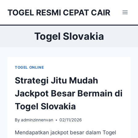
Skip
TOGEL RESMI CEPAT CAIR
to
content
Togel Slovakia
TOGEL ONLINE
Strategi Jitu Mudah
Jackpot Besar Bermain di
Togel Slovakia
By
adminzinnenvan
02/11/2026
Mendapatkan jackpot besar dalam Togel