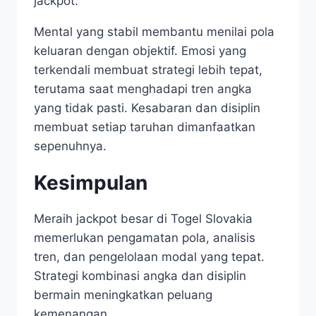
jackpot.
Mental yang stabil membantu menilai pola
keluaran dengan objektif. Emosi yang
terkendali membuat strategi lebih tepat,
terutama saat menghadapi tren angka
yang tidak pasti. Kesabaran dan disiplin
membuat setiap taruhan dimanfaatkan
sepenuhnya.
Kesimpulan
Meraih jackpot besar di Togel Slovakia
memerlukan pengamatan pola, analisis
tren, dan pengelolaan modal yang tepat.
Strategi kombinasi angka dan disiplin
bermain meningkatkan peluang
kemenangan.