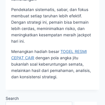
Pendekatan sistematis, sabar, dan fokus
membuat setiap taruhan lebih efektif.
Dengan strategi ini, pemain bisa bermain
lebih cerdas, meminimalkan risiko, dan
meningkatkan kesempatan meraih jackpot
hari ini.
Menangkan hadiah besar
TOGEL RESMI
CEPAT CAIR
dengan pola angka jitu
bukanlah soal keberuntungan semata,
melainkan hasil dari pemahaman, analisis,
dan konsistensi strategi.
Search