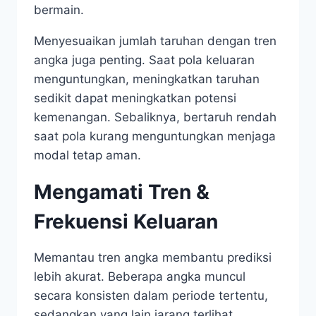
bermain.
Menyesuaikan jumlah taruhan dengan tren
angka juga penting. Saat pola keluaran
menguntungkan, meningkatkan taruhan
sedikit dapat meningkatkan potensi
kemenangan. Sebaliknya, bertaruh rendah
saat pola kurang menguntungkan menjaga
modal tetap aman.
Mengamati Tren &
Frekuensi Keluaran
Memantau tren angka membantu prediksi
lebih akurat. Beberapa angka muncul
secara konsisten dalam periode tertentu,
sedangkan yang lain jarang terlihat.