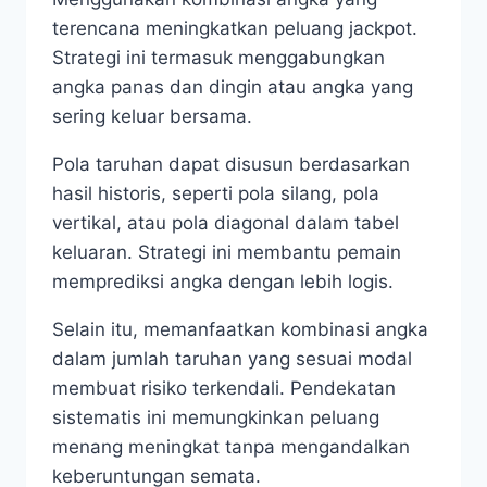
terencana meningkatkan peluang jackpot.
Strategi ini termasuk menggabungkan
angka panas dan dingin atau angka yang
sering keluar bersama.
Pola taruhan dapat disusun berdasarkan
hasil historis, seperti pola silang, pola
vertikal, atau pola diagonal dalam tabel
keluaran. Strategi ini membantu pemain
memprediksi angka dengan lebih logis.
Selain itu, memanfaatkan kombinasi angka
dalam jumlah taruhan yang sesuai modal
membuat risiko terkendali. Pendekatan
sistematis ini memungkinkan peluang
menang meningkat tanpa mengandalkan
keberuntungan semata.