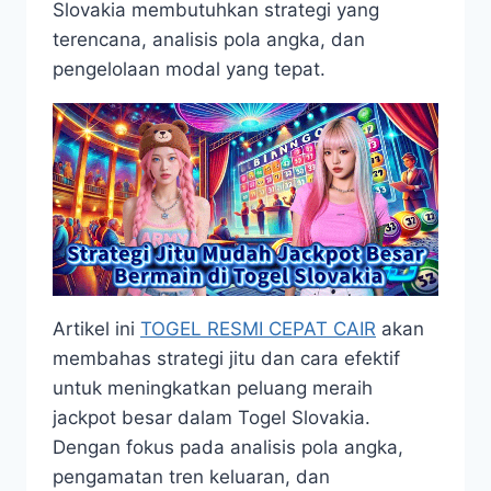
Slovakia membutuhkan strategi yang
terencana, analisis pola angka, dan
pengelolaan modal yang tepat.
Artikel ini
TOGEL RESMI CEPAT CAIR
akan
membahas strategi jitu dan cara efektif
untuk meningkatkan peluang meraih
jackpot besar dalam Togel Slovakia.
Dengan fokus pada analisis pola angka,
pengamatan tren keluaran, dan