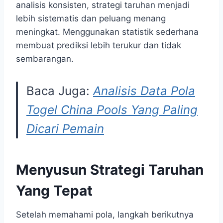
analisis konsisten, strategi taruhan menjadi
lebih sistematis dan peluang menang
meningkat. Menggunakan statistik sederhana
membuat prediksi lebih terukur dan tidak
sembarangan.
Baca Juga:
Analisis Data Pola
Togel China Pools Yang Paling
Dicari Pemain
Menyusun Strategi Taruhan
Yang Tepat
Setelah memahami pola, langkah berikutnya