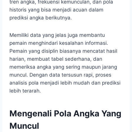
tren angka, frekuensi kemunculan, dan pola
historis yang bisa menjadi acuan dalam
prediksi angka berikutnya.
Memiliki data yang jelas juga membantu
pemain menghindari kesalahan informasi.
Pemain yang disiplin biasanya mencatat hasil
harian, membuat tabel sederhana, dan
memeriksa angka yang sering maupun jarang
muncul. Dengan data tersusun rapi, proses
analisis pola menjadi lebih mudah dan prediksi
lebih terarah.
Mengenali Pola Angka Yang
Muncul