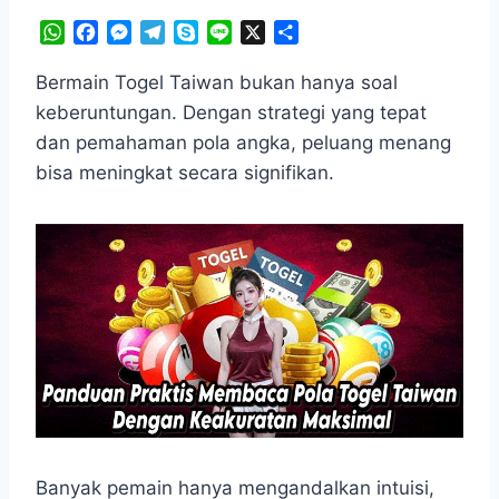
W
F
M
T
S
L
X
S
h
a
e
e
k
i
h
a
c
s
l
y
n
a
Bermain Togel Taiwan bukan hanya soal
t
e
s
e
p
e
r
keberuntungan. Dengan strategi yang tepat
s
b
e
g
e
e
dan pemahaman pola angka, peluang menang
A
o
n
r
bisa meningkat secara signifikan.
p
o
g
a
p
k
e
m
r
Banyak pemain hanya mengandalkan intuisi,