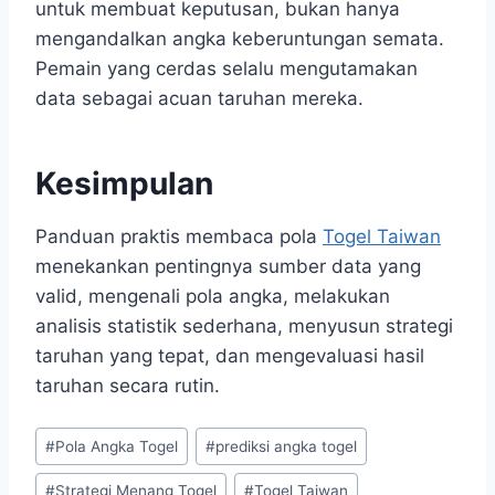
untuk membuat keputusan, bukan hanya
mengandalkan angka keberuntungan semata.
Pemain yang cerdas selalu mengutamakan
data sebagai acuan taruhan mereka.
Kesimpulan
Panduan praktis membaca pola
Togel Taiwan
menekankan pentingnya sumber data yang
valid, mengenali pola angka, melakukan
analisis statistik sederhana, menyusun strategi
taruhan yang tepat, dan mengevaluasi hasil
taruhan secara rutin.
Post
#
Pola Angka Togel
#
prediksi angka togel
Tags:
#
Strategi Menang Togel
#
Togel Taiwan