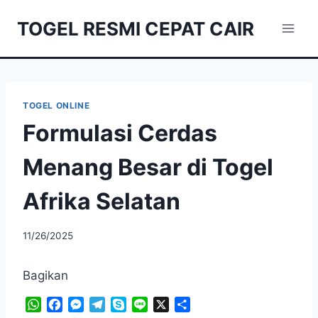
Skip
TOGEL RESMI CEPAT CAIR
to
content
TOGEL ONLINE
Formulasi Cerdas
Menang Besar di Togel
Afrika Selatan
11/26/2025
Bagikan
W
F
M
T
S
L
X
S