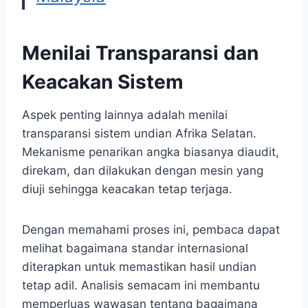
Menilai Transparansi dan
Keacakan Sistem
Aspek penting lainnya adalah menilai
transparansi sistem undian Afrika Selatan.
Mekanisme penarikan angka biasanya diaudit,
direkam, dan dilakukan dengan mesin yang
diuji sehingga keacakan tetap terjaga.
Dengan memahami proses ini, pembaca dapat
melihat bagaimana standar internasional
diterapkan untuk memastikan hasil undian
tetap adil. Analisis semacam ini membantu
memperluas wawasan tentang bagaimana