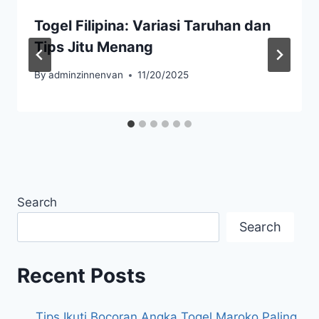
Togel Filipina: Variasi Taruhan dan
Tips Jitu Menang
By
adminzinnenvan
11/20/2025
Search
Search
Recent Posts
Tips Ikuti Bocoran Angka Togel Maroko Paling