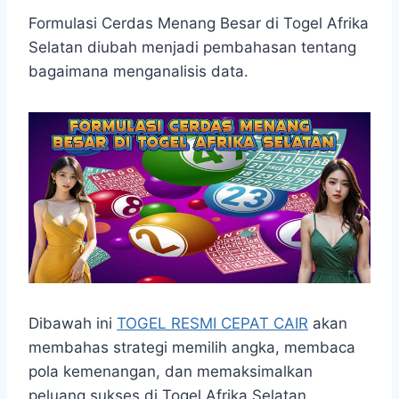
h
a
e
e
k
i
h
a
c
s
l
y
n
a
Formulasi Cerdas Menang Besar di Togel Afrika
t
e
s
e
p
e
r
Selatan diubah menjadi pembahasan tentang
s
b
e
g
e
e
bagaimana menganalisis data.
A
o
n
r
p
o
g
a
p
k
e
m
r
Dibawah ini
TOGEL RESMI CEPAT CAIR
akan
membahas strategi memilih angka, membaca
pola kemenangan, dan memaksimalkan
peluang sukses di Togel Afrika Selatan.