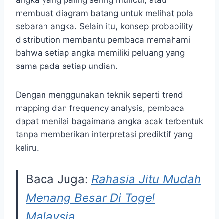
angka yang paling sering muncul, atau
membuat diagram batang untuk melihat pola
sebaran angka. Selain itu, konsep probability
distribution membantu pembaca memahami
bahwa setiap angka memiliki peluang yang
sama pada setiap undian.
Dengan menggunakan teknik seperti trend
mapping dan frequency analysis, pembaca
dapat menilai bagaimana angka acak terbentuk
tanpa memberikan interpretasi prediktif yang
keliru.
Baca Juga:
Rahasia Jitu Mudah
Menang Besar Di Togel
Malaysia