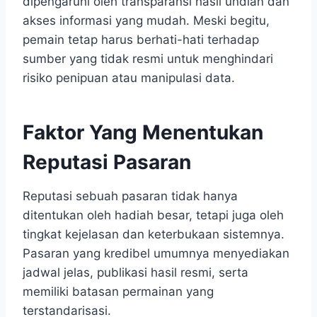
dipengaruhi oleh transparansi hasil undian dan
akses informasi yang mudah. Meski begitu,
pemain tetap harus berhati-hati terhadap
sumber yang tidak resmi untuk menghindari
risiko penipuan atau manipulasi data.
Faktor Yang Menentukan
Reputasi Pasaran
Reputasi sebuah pasaran tidak hanya
ditentukan oleh hadiah besar, tetapi juga oleh
tingkat kejelasan dan keterbukaan sistemnya.
Pasaran yang kredibel umumnya menyediakan
jadwal jelas, publikasi hasil resmi, serta
memiliki batasan permainan yang
terstandarisasi.