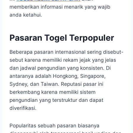
memberikan informasi menarik yang wajib
anda ketahui.
Pasaran Togel Terpopuler
Beberapa pasaran internasional sering disebut-
sebut karena memiliki rekam jejak yang jelas
dan jadwal pengundian yang konsisten. Di
antaranya adalah Hongkong, Singapore,
Sydney, dan Taiwan. Reputasi pasar ini
berkembang karena memiliki sistem
pengundian yang terstruktur dan dapat
diverifikasi.
Popularitas sebuah pasaran biasanya