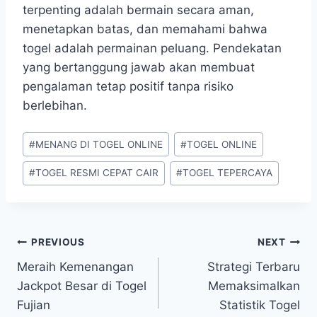
terpenting adalah bermain secara aman,
menetapkan batas, dan memahami bahwa
togel adalah permainan peluang. Pendekatan
yang bertanggung jawab akan membuat
pengalaman tetap positif tanpa risiko
berlebihan.
Post
#
MENANG DI TOGEL ONLINE
#
TOGEL ONLINE
Tags:
#
TOGEL RESMI CEPAT CAIR
#
TOGEL TEPERCAYA
Post
PREVIOUS
NEXT
Meraih Kemenangan
Strategi Terbaru
navigation
Jackpot Besar di Togel
Memaksimalkan
Fujian
Statistik Togel