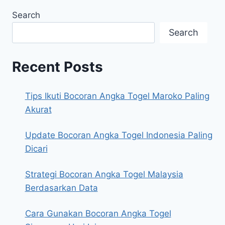
Search
Search
Recent Posts
Tips Ikuti Bocoran Angka Togel Maroko Paling
Akurat
Update Bocoran Angka Togel Indonesia Paling
Dicari
Strategi Bocoran Angka Togel Malaysia
Berdasarkan Data
Cara Gunakan Bocoran Angka Togel