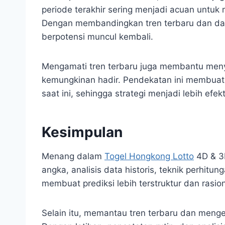
periode terakhir sering menjadi acuan untuk
Dengan membandingkan tren terbaru dan dat
berpotensi muncul kembali.
Mengamati tren terbaru juga membantu meny
kemungkinan hadir. Pendekatan ini membuat p
saat ini, sehingga strategi menjadi lebih ef
Kesimpulan
Menang dalam
Togel Hongkong Lotto
4D & 3
angka, analisis data historis, teknik perhitu
membuat prediksi lebih terstruktur dan rasion
Selain itu, memantau tren terbaru dan menge