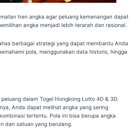
ngamatan tren angka agar peluang kemenangan dapat
milihan angka menjadi lebih terarah dan rasional.
as berbagai strategi yang dapat membantu Anda
memahami pola, menggunakan data historis, hingga
 peluang dalam Togel Hongkong Lotto 4D & 3D.
nya, Anda dapat melihat angka yang sering
kombinasi tertentu. Pola ini bisa berupa angka
an dan satuan yang berulang.