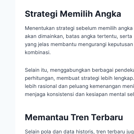
Strategi Memilih Angka
Menentukan strategi sebelum memilih angka 
akan dimainkan, batas angka tertentu, serta
yang jelas membantu mengurangi keputusan 
kombinasi.
Selain itu, menggabungkan berbagai pendekata
perhitungan, membuat strategi lebih lengka
lebih rasional dan peluang kemenangan men
menjaga konsistensi dan kesiapan mental sel
Memantau Tren Terbaru
Selain pola dan data historis, tren terbaru j