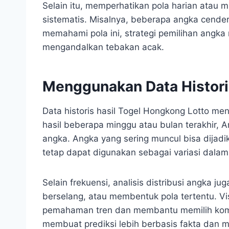
Selain itu, memperhatikan pola harian atau
sistematis. Misalnya, beberapa angka cender
memahami pola ini, strategi pemilihan angka 
mengandalkan tebakan acak.
Menggunakan Data Histori
Data historis hasil Togel Hongkong Lotto men
hasil beberapa minggu atau bulan terakhir, 
angka. Angka yang sering muncul bisa dijad
tetap dapat digunakan sebagai variasi dala
Selain frekuensi, analisis distribusi angka j
berselang, atau membentuk pola tertentu. Vi
pemahaman tren dan membantu memilih kombi
membuat prediksi lebih berbasis fakta dan 