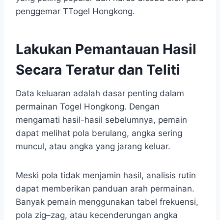
penggemar TTogel Hongkong.
Lakukan Pemantauan Hasil
Secara Teratur dan Teliti
Data keluaran adalah dasar penting dalam
permainan Togel Hongkong. Dengan
mengamati hasil-hasil sebelumnya, pemain
dapat melihat pola berulang, angka sering
muncul, atau angka yang jarang keluar.
Meski pola tidak menjamin hasil, analisis rutin
dapat memberikan panduan arah permainan.
Banyak pemain menggunakan tabel frekuensi,
pola zig–zag, atau kecenderungan angka