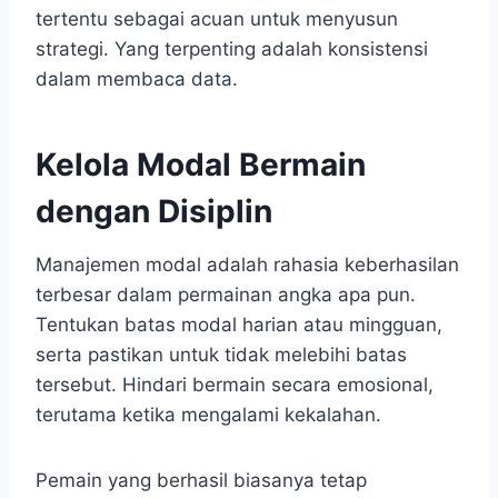
tertentu sebagai acuan untuk menyusun
strategi. Yang terpenting adalah konsistensi
dalam membaca data.
Kelola Modal Bermain
dengan Disiplin
Manajemen modal adalah rahasia keberhasilan
terbesar dalam permainan angka apa pun.
Tentukan batas modal harian atau mingguan,
serta pastikan untuk tidak melebihi batas
tersebut. Hindari bermain secara emosional,
terutama ketika mengalami kekalahan.
Pemain yang berhasil biasanya tetap