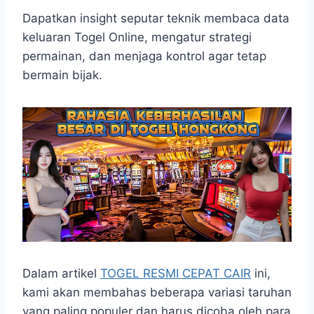
h
a
e
e
k
i
h
a
c
s
l
y
n
a
Dapatkan insight seputar teknik membaca data
t
e
s
e
p
e
r
keluaran Togel Online, mengatur strategi
s
b
e
g
e
e
permainan, dan menjaga kontrol agar tetap
A
o
n
r
bermain bijak.
p
o
g
a
p
k
e
m
r
Dalam artikel
TOGEL RESMI CEPAT CAIR
ini,
kami akan membahas beberapa variasi taruhan
yang paling populer dan harus dicoba oleh para