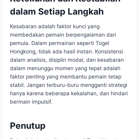
dalam Setiap Langkah
Kesabaran adalah faktor kunci yang
membedakan pemain berpengalaman dari
pemula. Dalam permainan seperti Togel
Hongkong, tidak ada hasil instan. Konsistensi
dalam analisis, disiplin modal, dan kesabaran
dalam menunggu momen yang tepat adalah
faktor penting yang membantu pemain tetap
stabil. Jangan terburu-buru mengganti strategi
hanya karena beberapa kekalahan, dan hindari
bermain impulsif.
Penutup