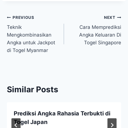
Post
PREVIOUS
NEXT
Teknik
Cara Memprediksi
navigation
Mengkombinasikan
Angka Keluaran Di
Angka untuk Jackpot
Togel Singapore
di Togel Myanmar
Similar Posts
Prediksi Angka Rahasia Terbukti di
Togel Japan