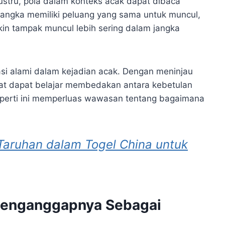
 justru, pola dalam konteks acak dapat dibaca
ap angka memiliki peluang yang sama untuk muncul,
in tampak muncul lebih sering dalam jangka
asi alami dalam kejadian acak. Dengan meninjau
mat dapat belajar membedakan antara kebetulan
perti ini memperluas wawasan tentang bagaimana
Taruhan dalam Togel China untuk
Menganggapnya Sebagai