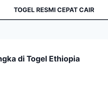
TOGEL RESMI CEPAT CAIR
gka di Togel Ethiopia