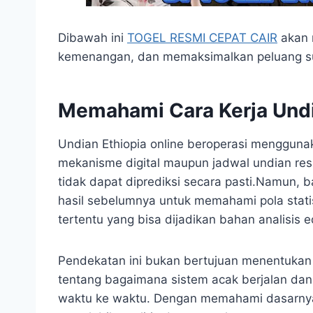
Dibawah ini
TOGEL RESMI CEPAT CAIR
akan 
kemenangan, dan memaksimalkan peluang suk
Memahami Cara Kerja Undi
Undian Ethiopia online beroperasi mengguna
mekanisme digital maupun jadwal undian res
tidak dapat diprediksi secara pasti.Namun, 
hasil sebelumnya untuk memahami pola statis
tertentu yang bisa dijadikan bahan analisis e
Pendekatan ini bukan bertujuan menentuk
tentang bagaimana sistem acak berjalan dan
waktu ke waktu. Dengan memahami dasarnya