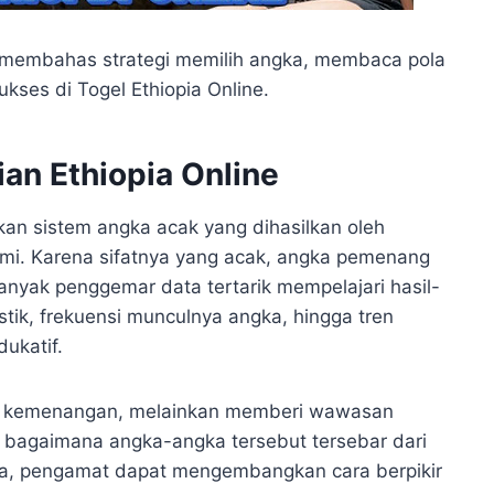
membahas strategi memilih angka, membaca pola
ses di Togel Ethiopia Online.
an Ethiopia Online
kan sistem angka acak yang dihasilkan oleh
mi. Karena sifatnya yang acak, angka pemenang
banyak penggemar data tertarik mempelajari hasil-
tik, frekuensi munculnya angka, hingga tren
dukatif.
an kemenangan, melainkan memberi wawasan
 bagaimana angka-angka tersebut tersebar dari
, pengamat dapat mengembangkan cara berpikir