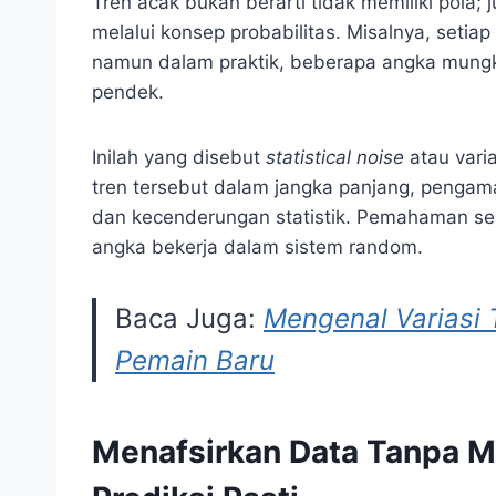
Tren acak bukan berarti tidak memiliki pola;
melalui konsep probabilitas. Misalnya, seti
namun dalam praktik, beberapa angka mungk
pendek.
Inilah yang disebut
statistical noise
atau vari
tren tersebut dalam jangka panjang, penga
dan kecenderungan statistik. Pemahaman se
angka bekerja dalam sistem random.
Baca Juga:
Mengenal Variasi 
Pemain Baru
Menafsirkan Data Tanpa 