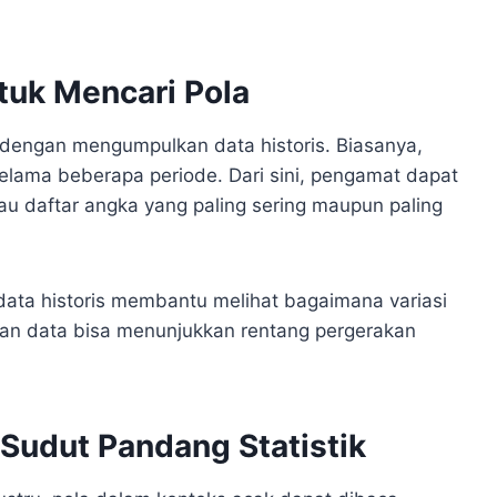
tuk Mencari Pola
engan mengumpulkan data historis. Biasanya,
 selama beberapa periode. Dari sini, pengamat dapat
atau daftar angka yang paling sering maupun paling
data historis membantu melihat bagaimana variasi
an data bisa menunjukkan rentang pergerakan
Sudut Pandang Statistik