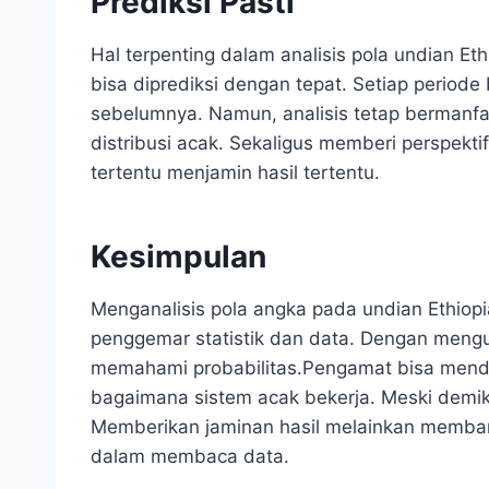
Prediksi Pasti
Hal terpenting dalam analisis pola undian Et
bisa diprediksi dengan tepat. Setiap periode b
sebelumnya. Namun, analisis tetap bermanfa
distribusi acak. Sekaligus memberi perspekti
tertentu menjamin hasil tertentu.
Kesimpulan
Menganalisis pola angka pada undian Ethiopia
penggemar statistik dan data. Dengan mengum
memahami probabilitas.Pengamat bisa mend
bagaimana sistem acak bekerja. Meski demiki
Memberikan jaminan hasil melainkan membant
dalam membaca data.