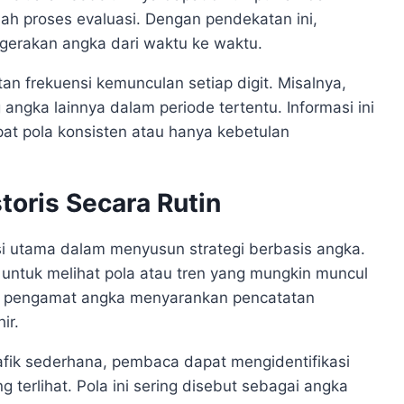
h proses evaluasi. Dengan pendekatan ini,
erakan angka dari waktu ke waktu.
an frekuensi kemunculan setiap digit. Misalnya,
 angka lainnya dalam periode tertentu. Informasi ini
at pola konsisten atau hanya kebetulan
toris Secara Rutin
si utama dalam menyusun strategi berbasis angka.
t untuk melihat pola atau tren yang mungkin muncul
yak pengamat angka menyarankan pencatatan
ir.
fik sederhana, pembaca dapat mengidentifikasi
terlihat. Pola ini sering disebut sebagai angka