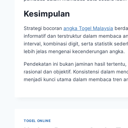
Kesimpulan
Strategi bocoran
angka Togel Malaysia
berda
informatif dan terstruktur dalam membaca a
interval, kombinasi digit, serta statistik 
lebih jelas mengenai kecenderungan angka.
Pendekatan ini bukan jaminan hasil tertent
rasional dan objektif. Konsistensi dalam men
menjadi kunci utama dalam membaca tren a
TOGEL ONLINE