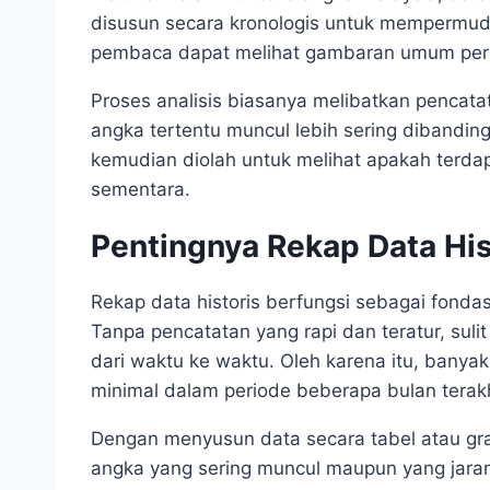
disusun secara kronologis untuk mempermuda
pembaca dapat melihat gambaran umum perg
Proses analisis biasanya melibatkan pencatat
angka tertentu muncul lebih sering dibanding
kemudian diolah untuk melihat apakah terdap
sementara.
Pentingnya Rekap Data His
Rekap data historis berfungsi sebagai fonda
Tanpa pencatatan yang rapi dan teratur, suli
dari waktu ke waktu. Oleh karena itu, ban
minimal dalam periode beberapa bulan terakh
Dengan menyusun data secara tabel atau gra
angka yang sering muncul maupun yang jarang 