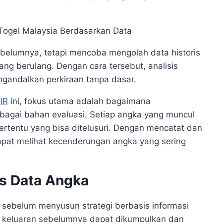
sebelumnya, tetapi mencoba mengolah data historis
g berulang. Dengan cara tersebut, analisis
ngandalkan perkiraan tanpa dasar.
IR
ini, fokus utama adalah bagaimana
agai bahan evaluasi. Setiap angka yang muncul
 tertentu yang bisa ditelusuri. Dengan mencatat dan
pat melihat kecenderungan angka yang sering
s Data Angka
 sebelum menyusun strategi berbasis informasi
ta keluaran sebelumnya dapat dikumpulkan dan