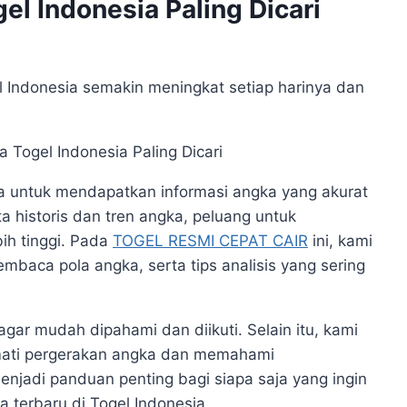
l Indonesia Paling Dicari
l Indonesia semakin meningkat setiap harinya dan
 untuk mendapatkan informasi angka yang akurat
a historis dan tren angka, peluang untuk
ih tinggi. Pada
TOGEL RESMI CEPAT CAIR
ini, kami
mbaca pola angka, serta tips analisis yang sering
agar mudah dipahami dan diikuti. Selain itu, kami
mati pergerakan angka dan memahami
njadi panduan penting bagi siapa saja yang ingin
erbaru di Togel Indonesia.