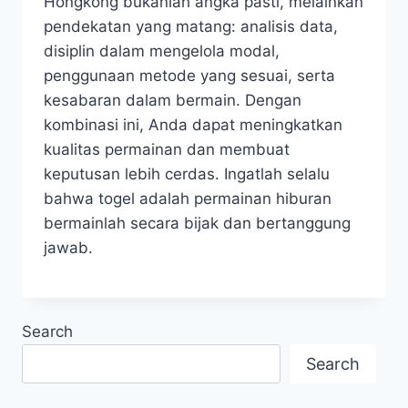
Hongkong bukanlah angka pasti, melainkan
pendekatan yang matang: analisis data,
disiplin dalam mengelola modal,
penggunaan metode yang sesuai, serta
kesabaran dalam bermain. Dengan
kombinasi ini, Anda dapat meningkatkan
kualitas permainan dan membuat
keputusan lebih cerdas. Ingatlah selalu
bahwa togel adalah permainan hiburan
bermainlah secara bijak dan bertanggung
jawab.
Search
Search