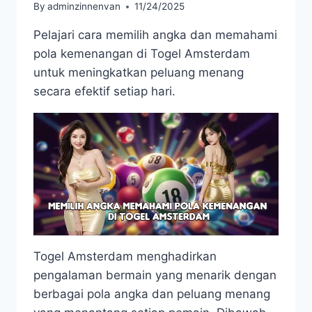
By
adminzinnenvan
11/24/2025
Pelajari cara memilih angka dan memahami
pola kemenangan di Togel Amsterdam
untuk meningkatkan peluang menang
secara efektif setiap hari.
Togel Amsterdam menghadirkan
pengalaman bermain yang menarik dengan
berbagai pola angka dan peluang menang