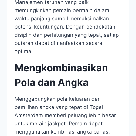
Manajemen taruhan yang baik
memungkinkan pemain bermain dalam
waktu panjang sambil memaksimalkan
potensi keuntungan. Dengan pendekatan
disiplin dan perhitungan yang tepat, setiap
putaran dapat dimanfaatkan secara
optimal.
Mengkombinasikan
Pola dan Angka
Menggabungkan pola keluaran dan
pemilihan angka yang tepat di Togel
Amsterdam memberi peluang lebih besar
untuk meraih jackpot. Pemain dapat
menggunakan kombinasi angka panas,