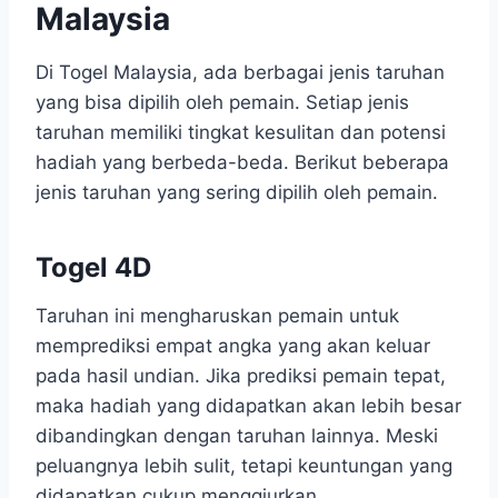
Malaysia
Di Togel Malaysia, ada berbagai jenis taruhan
yang bisa dipilih oleh pemain. Setiap jenis
taruhan memiliki tingkat kesulitan dan potensi
hadiah yang berbeda-beda. Berikut beberapa
jenis taruhan yang sering dipilih oleh pemain.
Togel 4D
Taruhan ini mengharuskan pemain untuk
memprediksi empat angka yang akan keluar
pada hasil undian. Jika prediksi pemain tepat,
maka hadiah yang didapatkan akan lebih besar
dibandingkan dengan taruhan lainnya. Meski
peluangnya lebih sulit, tetapi keuntungan yang
didapatkan cukup menggiurkan.