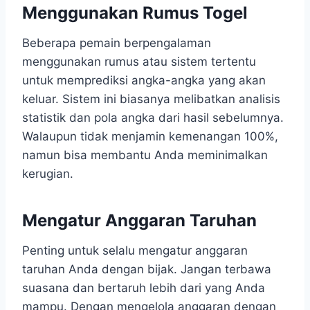
Menggunakan Rumus Togel
Beberapa pemain berpengalaman
menggunakan rumus atau sistem tertentu
untuk memprediksi angka-angka yang akan
keluar. Sistem ini biasanya melibatkan analisis
statistik dan pola angka dari hasil sebelumnya.
Walaupun tidak menjamin kemenangan 100%,
namun bisa membantu Anda meminimalkan
kerugian.
Mengatur Anggaran Taruhan
Penting untuk selalu mengatur anggaran
taruhan Anda dengan bijak. Jangan terbawa
suasana dan bertaruh lebih dari yang Anda
mampu. Dengan mengelola anggaran dengan