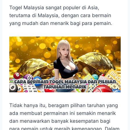
h
a
e
e
k
i
h
a
c
s
l
y
n
a
Togel Malaysia sangat populer di Asia,
t
e
s
e
p
e
r
terutama di Malaysia, dengan cara bermain
s
b
e
g
e
e
yang mudah dan menarik bagi para pemain.
A
o
n
r
p
o
g
a
p
k
e
m
r
Tidak hanya itu, beragam pilihan taruhan yang
ada membuat permainan ini semakin menarik
dan menawarkan banyak kesempatan bagi
para pemain untuk meraih kemenangan. Dalam