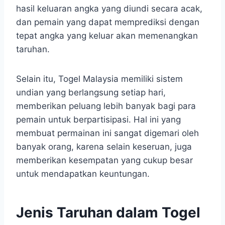
hasil keluaran angka yang diundi secara acak,
dan pemain yang dapat memprediksi dengan
tepat angka yang keluar akan memenangkan
taruhan.
Selain itu, Togel Malaysia memiliki sistem
undian yang berlangsung setiap hari,
memberikan peluang lebih banyak bagi para
pemain untuk berpartisipasi. Hal ini yang
membuat permainan ini sangat digemari oleh
banyak orang, karena selain keseruan, juga
memberikan kesempatan yang cukup besar
untuk mendapatkan keuntungan.
Jenis Taruhan dalam Togel