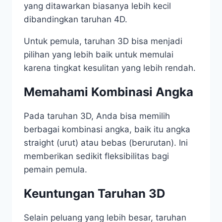
yang ditawarkan biasanya lebih kecil
dibandingkan taruhan 4D.
Untuk pemula, taruhan 3D bisa menjadi
pilihan yang lebih baik untuk memulai
karena tingkat kesulitan yang lebih rendah.
Memahami Kombinasi Angka
Pada taruhan 3D, Anda bisa memilih
berbagai kombinasi angka, baik itu angka
straight (urut) atau bebas (berurutan). Ini
memberikan sedikit fleksibilitas bagi
pemain pemula.
Keuntungan Taruhan 3D
Selain peluang yang lebih besar, taruhan