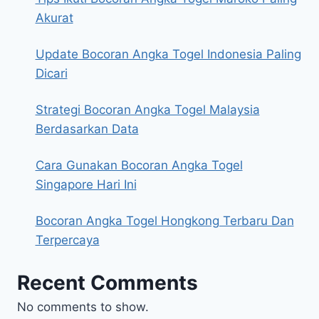
Akurat
Update Bocoran Angka Togel Indonesia Paling
Dicari
Strategi Bocoran Angka Togel Malaysia
Berdasarkan Data
Cara Gunakan Bocoran Angka Togel
Singapore Hari Ini
Bocoran Angka Togel Hongkong Terbaru Dan
Terpercaya
Recent Comments
No comments to show.