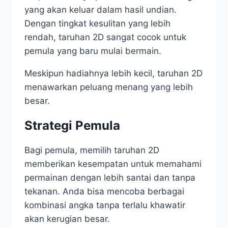
yang akan keluar dalam hasil undian.
Dengan tingkat kesulitan yang lebih
rendah, taruhan 2D sangat cocok untuk
pemula yang baru mulai bermain.
Meskipun hadiahnya lebih kecil, taruhan 2D
menawarkan peluang menang yang lebih
besar.
Strategi Pemula
Bagi pemula, memilih taruhan 2D
memberikan kesempatan untuk memahami
permainan dengan lebih santai dan tanpa
tekanan. Anda bisa mencoba berbagai
kombinasi angka tanpa terlalu khawatir
akan kerugian besar.