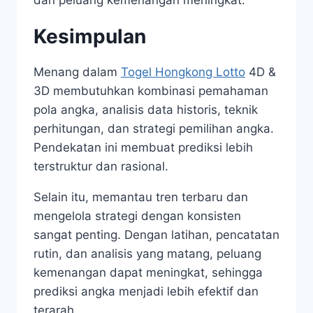
dan peluang kemenangan meningkat.
Kesimpulan
Menang dalam
Togel Hongkong Lotto
4D &
3D membutuhkan kombinasi pemahaman
pola angka, analisis data historis, teknik
perhitungan, dan strategi pemilihan angka.
Pendekatan ini membuat prediksi lebih
terstruktur dan rasional.
Selain itu, memantau tren terbaru dan
mengelola strategi dengan konsisten
sangat penting. Dengan latihan, pencatatan
rutin, dan analisis yang matang, peluang
kemenangan dapat meningkat, sehingga
prediksi angka menjadi lebih efektif dan
terarah.