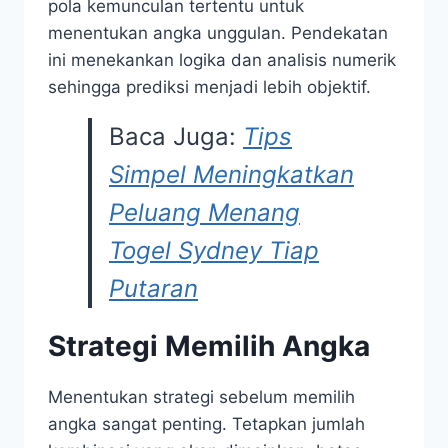
pola kemunculan tertentu untuk
menentukan angka unggulan. Pendekatan
ini menekankan logika dan analisis numerik
sehingga prediksi menjadi lebih objektif.
Baca Juga:
Tips
Simpel Meningkatkan
Peluang Menang
Togel Sydney Tiap
Putaran
Strategi Memilih Angka
Menentukan strategi sebelum memilih
angka sangat penting. Tetapkan jumlah