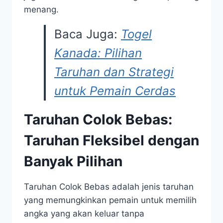
menang.
Baca Juga:
Togel
Kanada: Pilihan
Taruhan dan Strategi
untuk Pemain Cerdas
Taruhan Colok Bebas:
Taruhan Fleksibel dengan
Banyak Pilihan
Taruhan Colok Bebas adalah jenis taruhan
yang memungkinkan pemain untuk memilih
angka yang akan keluar tanpa