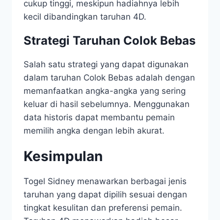
cukup tinggi, meskipun hadiahnya lebih
kecil dibandingkan taruhan 4D.
Strategi Taruhan Colok Bebas
Salah satu strategi yang dapat digunakan
dalam taruhan Colok Bebas adalah dengan
memanfaatkan angka-angka yang sering
keluar di hasil sebelumnya. Menggunakan
data historis dapat membantu pemain
memilih angka dengan lebih akurat.
Kesimpulan
Togel Sidney menawarkan berbagai jenis
taruhan yang dapat dipilih sesuai dengan
tingkat kesulitan dan preferensi pemain.