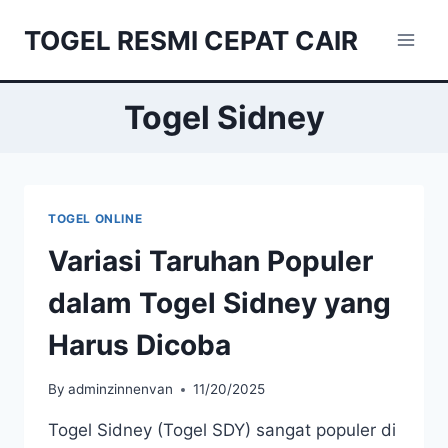
Skip
TOGEL RESMI CEPAT CAIR
to
content
Togel Sidney
TOGEL ONLINE
Variasi Taruhan Populer
dalam Togel Sidney yang
Harus Dicoba
By
adminzinnenvan
11/20/2025
Togel Sidney (Togel SDY) sangat populer di