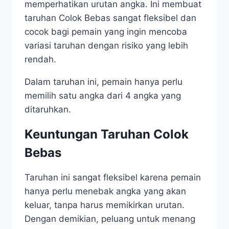
memperhatikan urutan angka. Ini membuat
taruhan Colok Bebas sangat fleksibel dan
cocok bagi pemain yang ingin mencoba
variasi taruhan dengan risiko yang lebih
rendah.
Dalam taruhan ini, pemain hanya perlu
memilih satu angka dari 4 angka yang
ditaruhkan.
Keuntungan Taruhan Colok
Bebas
Taruhan ini sangat fleksibel karena pemain
hanya perlu menebak angka yang akan
keluar, tanpa harus memikirkan urutan.
Dengan demikian, peluang untuk menang