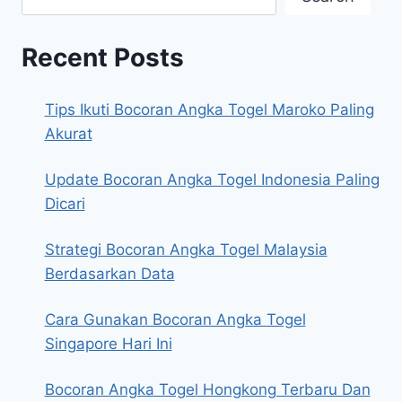
Recent Posts
Tips Ikuti Bocoran Angka Togel Maroko Paling
Akurat
Update Bocoran Angka Togel Indonesia Paling
Dicari
Strategi Bocoran Angka Togel Malaysia
Berdasarkan Data
Cara Gunakan Bocoran Angka Togel
Singapore Hari Ini
Bocoran Angka Togel Hongkong Terbaru Dan