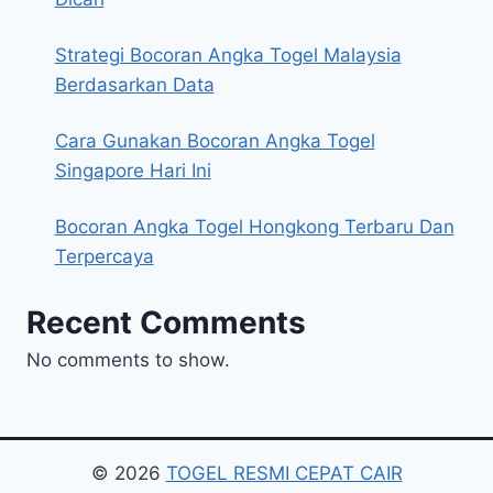
Strategi Bocoran Angka Togel Malaysia
Berdasarkan Data
Cara Gunakan Bocoran Angka Togel
Singapore Hari Ini
Bocoran Angka Togel Hongkong Terbaru Dan
Terpercaya
Recent Comments
No comments to show.
© 2026
TOGEL RESMI CEPAT CAIR