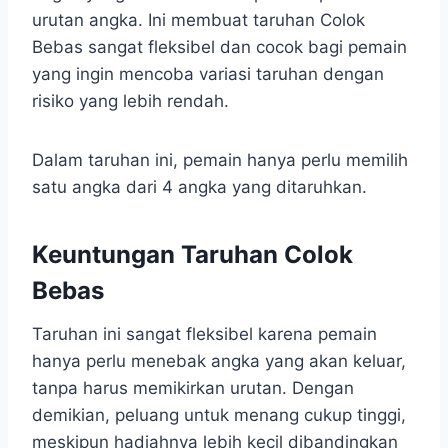
urutan angka. Ini membuat taruhan Colok
Bebas sangat fleksibel dan cocok bagi pemain
yang ingin mencoba variasi taruhan dengan
risiko yang lebih rendah.
Dalam taruhan ini, pemain hanya perlu memilih
satu angka dari 4 angka yang ditaruhkan.
Keuntungan Taruhan Colok
Bebas
Taruhan ini sangat fleksibel karena pemain
hanya perlu menebak angka yang akan keluar,
tanpa harus memikirkan urutan. Dengan
demikian, peluang untuk menang cukup tinggi,
meskipun hadiahnya lebih kecil dibandingkan