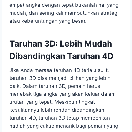
empat angka dengan tepat bukanlah hal yang
mudah, dan sering kali membutuhkan strategi
atau keberuntungan yang besar.
Taruhan 3D: Lebih Mudah
Dibandingkan Taruhan 4D
Jika Anda merasa taruhan 4D terlalu sulit,
taruhan 3D bisa menjadi pilihan yang lebih
baik. Dalam taruhan 3D, pemain harus
menebak tiga angka yang akan keluar dalam
urutan yang tepat. Meskipun tingkat
kesulitannya lebih rendah dibandingkan
taruhan 4D, taruhan 3D tetap memberikan
hadiah yang cukup menarik bagi pemain yang