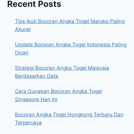
Recent Posts
Tips Ikuti Bocoran Angka Togel Maroko Paling
Akurat
Update Bocoran Angka Togel Indonesia Paling
Dicari
Strategi Bocoran Angka Togel Malaysia
Berdasarkan Data
Cara Gunakan Bocoran Angka Togel
Singapore Hari Ini
Bocoran Angka Togel Hongkong Terbaru Dan
Terpercaya