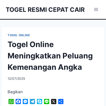
Skip
TOGEL RESMI CEPAT CAIR
to
content
TOGEL ONLINE
Togel Online
Meningkatkan Peluang
Kemenangan Angka
12/07/2025
Bagikan
W
F
M
T
S
L
X
S